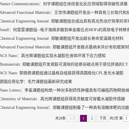
Nature Communications：刘宇课题组在炔烃氢化反应领域取得突破性进展
Advanced Functional Materials：王世伟课题组开发出一种具有三价取代和抗
Chemical Engineering Journal: 郑敏课题组合成出具有高光热治疗效率的非球
Small：何雯雯课题组--电子海绵多酸到单金属位点MOFs的高效电子转移用
Chemical Engineering Journal: 郑敏课题组开发出超长寿命室温磷光材料
Advanced Functional Materials: 郑敏课题组开发碳点基纳米共价有机框架材
ACS Nano：高光辉课题组实现水凝胶在液体环境下应力感知
Biomaterials: 郑敏课题组开发肾脏可清除的铪掺杂碳点用于原位肝癌的CT /
ACS Nano: 郭佩佩课题组通过晶格自组装获得高圆极化CPL发光水凝胶
德国应用化学：毛竹课题组最新研究成果
Nano Letters：李奚课题组构筑一种对多耐药性肿瘤具有可编程药物释放
Chemistry of Materials : 高光辉课题组获得高灵敏度可穿戴水凝胶传感器
Chemical Engineering Journal：郑敏课题组制备了一种具有溶酶体靶向功能
共28条
上页
1
2
下页
共2页
第