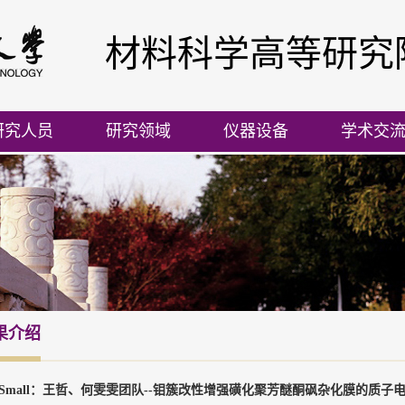
材料科学高等研究
研究人员
研究领域
仪器设备
学术交
果介绍
Small：王哲、何雯雯团队--钼簇改性增强磺化聚芳醚酮砜杂化膜的质子